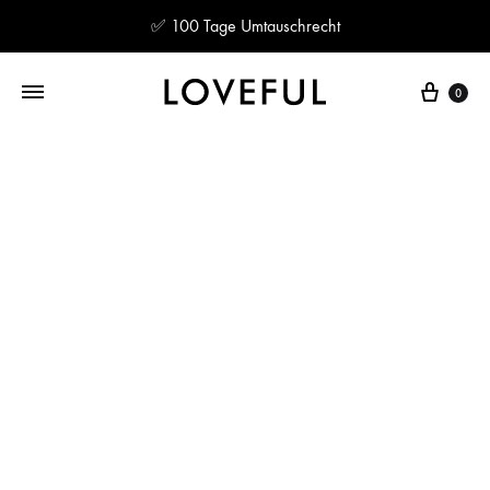
✅ 100 Tage Umtauschrecht
Ware
0