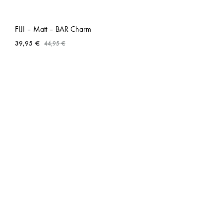
FIJI – Matt – BAR Charm
39,95
€
44,95
€