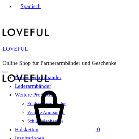
Spanisch
LOVEFUL
Online Shop für Partnerarmbänder und Geschenke
Natursteinarmbänder
Lederarmbänder
Warenkorb
Weitere Produkte
Edelstahlarmbänder
Weitere Armbänder
Schlüsselanhänger
0
Halsketten
Inspirationen