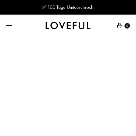
✅ 100 Tage Umtauschrecht
Ware
0