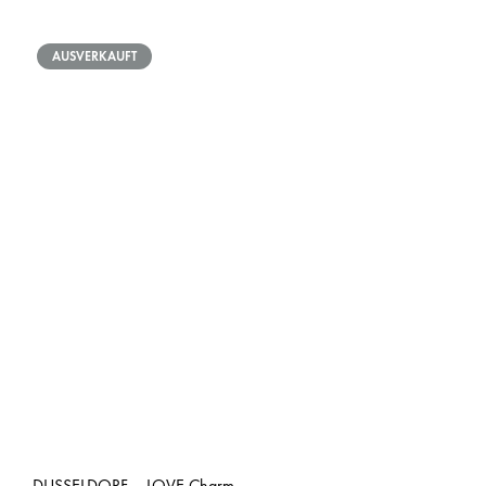
AUSVERKAUFT
DUSSELDORF – LOVE Charm