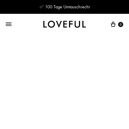
✅ 100 Tage Umtauschrecht
Ware
0